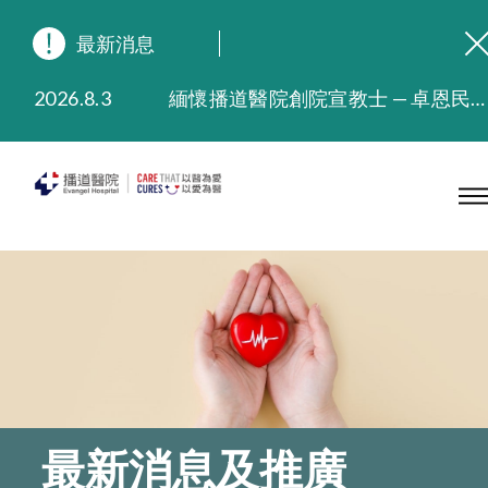
最新消息
2026.8.3
緬懷播道醫院創院宣教士 — 卓恩民醫生香港追思會
2026.3.20
晚間門診服務延長至晚上11時
2025.11.27
播道醫院為大埔火災受災人士提供全額資助情緒支援服務
2025.9.23
本院在暴雨或颱風警告信號 (包括黑色暴雨及8號或以上熱帶氣旋警告信號) 下，仍會維持有限度服務。如有查詢，可致電2711 5222。
2025.8.4
播道醫院體檢服務獲客戶正面評價
2025.7.21
播道醫院手機App已推出查閱病歷記錄及求診資料功能，請即下載
最新消息及推廣