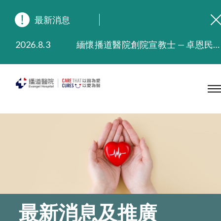
最新消息
2026.8.3
緬懷播道醫院創院宣教士 — 卓恩民醫生香港追思會
2026.3.20
晚間門診服務延長至晚上11時
2025.11.27
播道醫院為大埔火災受災人士提供全額資助情緒支援服務
2025.9.23
本院在暴雨或颱風警告信號 (包括黑色暴雨及8號或以上熱帶氣旋警告信號) 下，仍會維持有限度服務。如有查詢，可致電2711 5222。
2025.8.4
播道醫院體檢服務獲客戶正面評價
2025.7.21
播道醫院手機App已推出查閱病歷記錄及求診資料功能，請即下載
最新消息及推廣