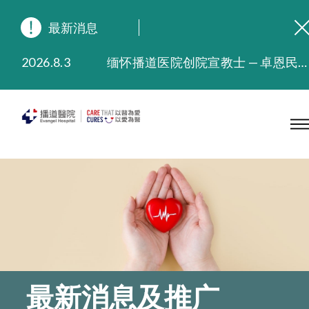
最新消息
2026.8.3
缅怀播道医院创院宣教士 — 卓恩民医生香港追思会
2026.3.20
晚间门诊服务延长至晚上11时
2025.11.27
播道医院为大埔火灾受灾人士提供全额资助情绪支援服务
2025.9.23
本院在暴雨或台风警告信号 (包括黑色暴雨及8号或以上热带气旋警告信号) 下，仍会维持有限度服务。如有查询，可致电2711 5222。
2025.8.4
播道医院体检服务获客户正面评价
2025.7.21
播道医院手机App已推出查阅病歷记录及求诊资料功能，请即下载
最新消息及推广