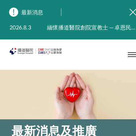
最新消息
2026.8.3
緬懷播道醫院創院宣教士 — 卓恩民醫生香港追思會
2026.3.20
晚間門診服務延長至晚上11時
2025.11.27
播道醫院為大埔火災受災人士提供全額資助情緒支援服務
2025.9.23
本院在暴雨或颱風警告信號 (包括黑色暴雨及8號或以上熱帶氣旋警告信號) 下，仍會維持有限度服務。如有查詢，可致電2711 5222。
2025.8.4
播道醫院體檢服務獲客戶正面評價
2025.7.21
播道醫院手機App已推出查閱病歷記錄及求診資料功能，請即下載
最新消息及推廣