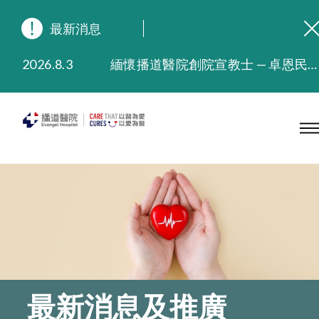
最新消息
2026.8.3
緬懷播道醫院創院宣教士 — 卓恩民醫生香港追思會
2026.3.20
晚間門診服務延長至晚上11時
2025.11.27
播道醫院為大埔火災受災人士提供全額資助情緒支援服務
2025.9.23
本院在暴雨或颱風警告信號 (包括黑色暴雨及8號或以上熱帶氣旋警告信號) 下，仍會維持有限度服務。如有查詢，可致電2711 5222。
2025.8.4
播道醫院體檢服務獲客戶正面評價
2025.7.21
播道醫院手機App已推出查閱病歷記錄及求診資料功能，請即下載
最新消息及推廣