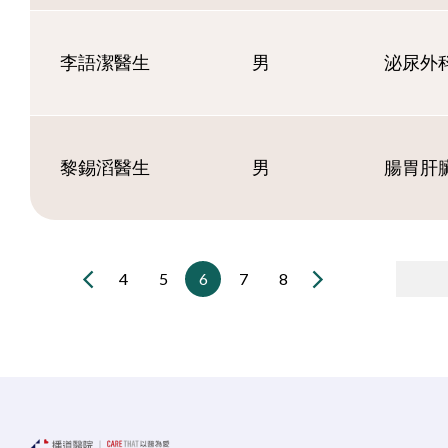
李語潔醫生
男
泌尿外
黎錫滔醫生
男
腸胃肝
4
5
6
7
8