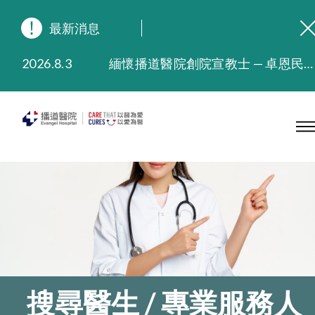
最新消息
2026.8.3
緬懷播道醫院創院宣教士 — 卓恩民醫生香港追思會
2026.3.20
晚間門診服務延長至晚上11時
2025.11.27
播道醫院為大埔火災受災人士提供全額資助情緒支援服務
2025.9.23
本院在暴雨或颱風警告信號 (包括黑色暴雨及8號或以上熱帶氣旋警告信號) 下，仍會維持有限度服務。如有查詢，可致電2711 5222。
2025.8.4
播道醫院體檢服務獲客戶正面評價
2025.7.21
播道醫院手機App已推出查閱病歷記錄及求診資料功能，請即下載
搜尋醫生 / 專業服務人