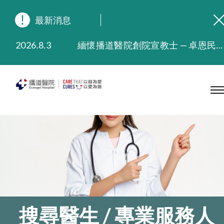
最新消息
2026.8.3
緬懷播道醫院創院宣教士 — 卓恩民醫生香港追思會
2026.3.20
晚間門診服務延長至晚上11時
2025.11.27
播道醫院為大埔火災受災人士提供全額資助情緒支援服務
2025.9.23
本院在暴雨或颱風警告信號 (包括黑色暴雨及8號或以上熱帶氣旋警告信號) 下，仍會維持有限度服務。如有查詢，可致電2711 5222。
2025.8.4
播道醫院體檢服務獲客戶正面評價
2025.7.21
播道醫院手機App已推出查閱病歷記錄及求診資料功能，請即下載
搜尋醫生 / 專業服務人