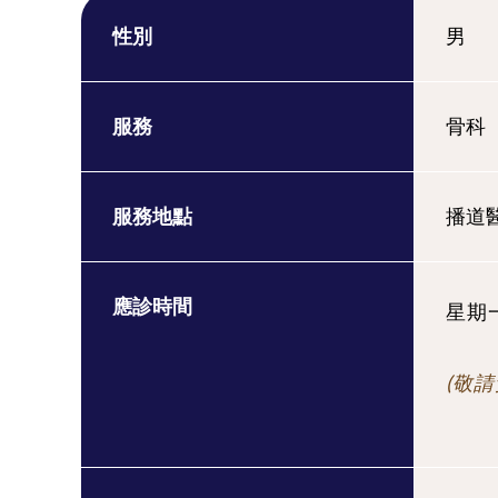
性別
男
服務
骨科
服務地點
播道
應診時間
星期一 
(敬請