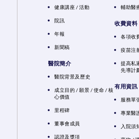
健康講座 / 活動
輔助醫
院訊
收費資料
年報
各項收
新聞稿
疫苗注
醫院簡介
提高私
先導計
醫院背景及歷史
有用資訊
成立目的 / 願景 / 使命 / 核
心價值
服務單
里程碑
專業醫
董事會成員
入院須知
認證及獎項