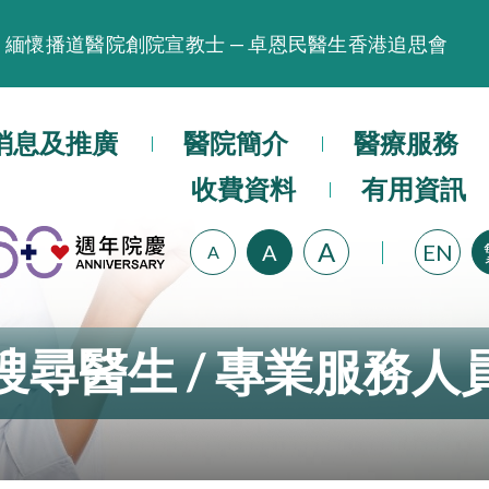
緬懷播道醫院創院宣教士 — 卓恩民醫生香港追思會
晚間門診服務延長至晚上11時
播道醫院為大埔火災受災人士提供全額資助情緒支援服
消息及推廣
醫院簡介
醫療服務
播道醫院體檢服務獲客戶正面評價
收費資料
有用資訊
播道醫院手機App已推出查閱病歷記錄及求診資料功能
A
A
EN
A
搜尋醫生 / 專業服務人