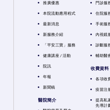
推廣優惠
門診服
本院流動應用程式
住院服
最新消息
手術服
新服務介紹
內視鏡
「平安三寶」服務
診斷服
健康講座 / 活動
輔助醫
院訊
收費資料
年報
各項收
新聞稿
疫苗注
醫院簡介
提高私
先導計