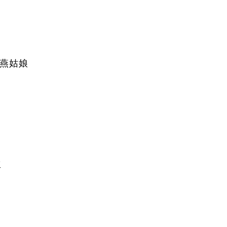
燕姑娘
工