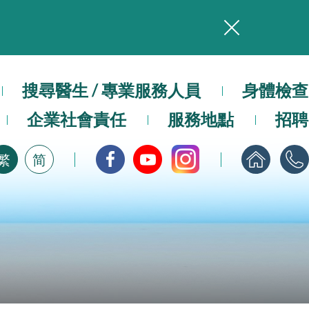
務
本院在暴雨或颱風警告信號 (包括黑色暴雨及8號或以上熱帶氣旋警告信號) 下，仍會維持有限度服務。如有查詢，可致電2711 5222。
搜尋醫生 / 專業服務人員
身體檢查
企業社會責任
服務地點
招聘
，請即下載
繁
简