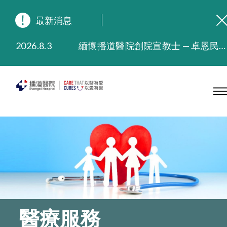
最新消息
2026.8.3
緬懷播道醫院創院宣教士 — 卓恩民醫生香港追思會
2026.3.20
晚間門診服務延長至晚上11時
2025.11.27
播道醫院為大埔火災受災人士提供全額資助情緒支援服務
2025.9.23
本院在暴雨或颱風警告信號 (包括黑色暴雨及8號或以上熱帶氣旋警告信號) 下，仍會維持有限度服務。如有查詢，可致電2711 5222。
2025.8.4
播道醫院體檢服務獲客戶正面評價
2025.7.21
播道醫院手機App已推出查閱病歷記錄及求診資料功能，請即下載
醫療服務