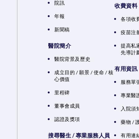
院訊
收費資料
年報
各項收
新聞稿
疫苗注
醫院簡介
提高私
先導計
醫院背景及歷史
有用資訊
成立目的 / 願景 / 使命 / 核
心價值
服務單
里程碑
專業醫
董事會成員
入院須知
認證及獎項
藥物 /
搜尋醫生 / 專業服務人員
有用連