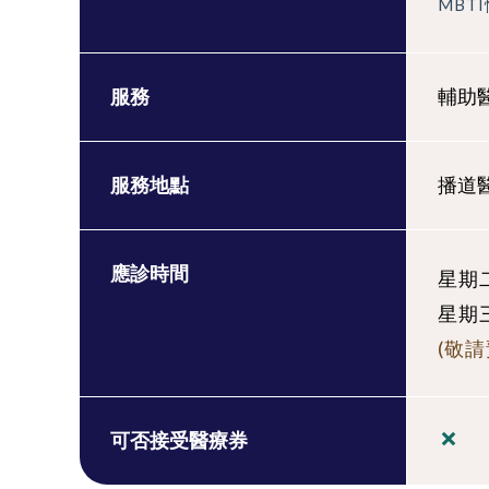
MBT
服務
輔助醫
服務地點
播道
應診時間
星期二:
星期三:
(敬請
可否接受醫療券