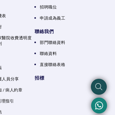
招聘職位
費表
申請成為義工
射
聯絡我們
家醫院收費透明度
部門聯絡資料
劃
聯絡資料
直接聯絡表格
張
招標
護人員分享
 / 病人約章
 護理指引
結