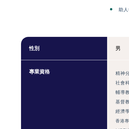
助人
性別
男
專業資格
精神
社會科
輔導
基督
經濟學
香港