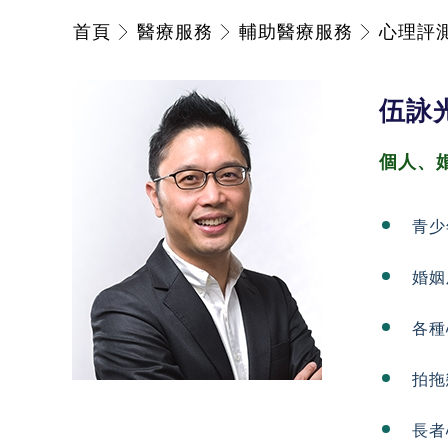
首頁
醫療服務
輔助醫療服務
心理評
伍詠
個人、
青少
婚姻
各種
拍拖
長者