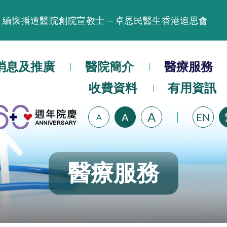
緬懷播道醫院創院宣教士 — 卓恩民醫生香港追思會
晚間門診服務延長至晚上11時
播道醫院為大埔火災受災人士提供全額資助情緒支援服
消息及推廣
醫院簡介
醫療服務
播道醫院體檢服務獲客戶正面評價
收費資料
有用資訊
播道醫院手機App已推出查閱病歷記錄及求診資料功能
A
A
EN
A
醫療服務