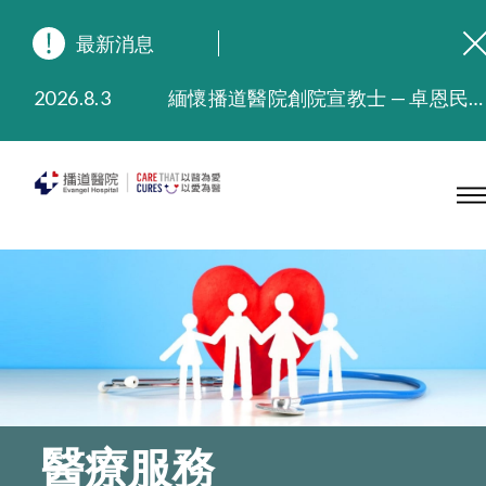
最新消息
2026.8.3
緬懷播道醫院創院宣教士 — 卓恩民醫生香港追思會
2026.3.20
晚間門診服務延長至晚上11時
2025.11.27
播道醫院為大埔火災受災人士提供全額資助情緒支援服務
2025.9.23
本院在暴雨或颱風警告信號 (包括黑色暴雨及8號或以上熱帶氣旋警告信號) 下，仍會維持有限度服務。如有查詢，可致電2711 5222。
2025.8.4
播道醫院體檢服務獲客戶正面評價
2025.7.21
播道醫院手機App已推出查閱病歷記錄及求診資料功能，請即下載
醫療服務