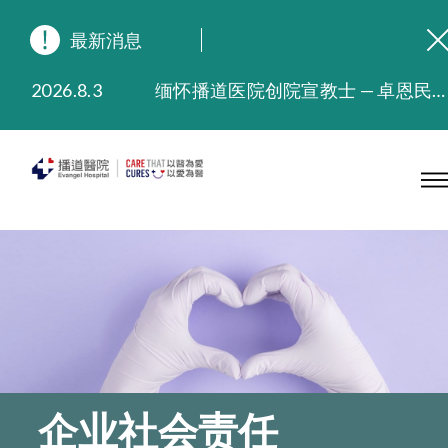
最新消息
2026.8.3
缅怀播道医院创院宣教士 — 卓恩民医生香港追思会
2026.3.20
晚间门诊服务延长至晚上11时
2025.11.27
播道医院为大埔火灾受灾人士提供全额资助情绪支援服务
2025.9.23
本院在暴雨或台风警告信号 (包括黑色暴雨及8号或以上热带气旋警告信号) 下，仍会维持有限度服务。如有查询，可致电2711 5222。
2025.8.4
播道医院体检服务获客户正面评价
2025.7.21
播道医院手机App已推出查阅病歷记录及求诊资料功能，请即下载
企业社会责任