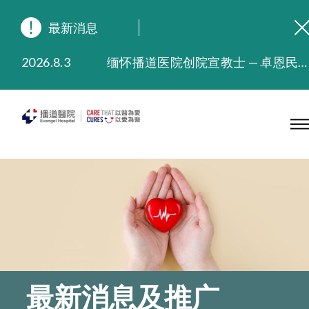
最新消息
2026.8.3
缅怀播道医院创院宣教士 — 卓恩民医生香港追思会
2026.3.20
晚间门诊服务延长至晚上11时
2025.11.27
播道医院为大埔火灾受灾人士提供全额资助情绪支援服务
2025.9.23
本院在暴雨或台风警告信号 (包括黑色暴雨及8号或以上热带气旋警告信号) 下，仍会维持有限度服务。如有查询，可致电2711 5222。
2025.8.4
播道医院体检服务获客户正面评价
2025.7.21
播道医院手机App已推出查阅病歷记录及求诊资料功能，请即下载
最新消息及推广