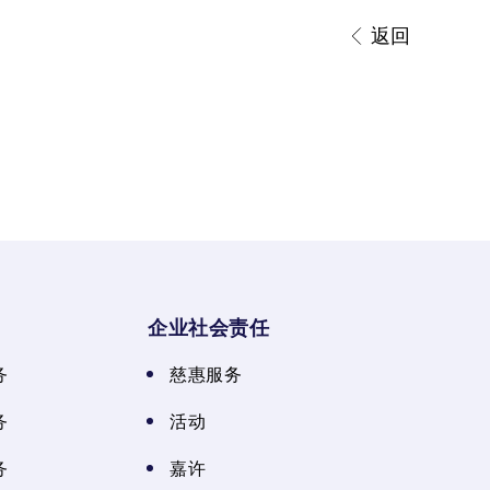
返回
企业社会责任
务
慈惠服务
务
活动
务
嘉许