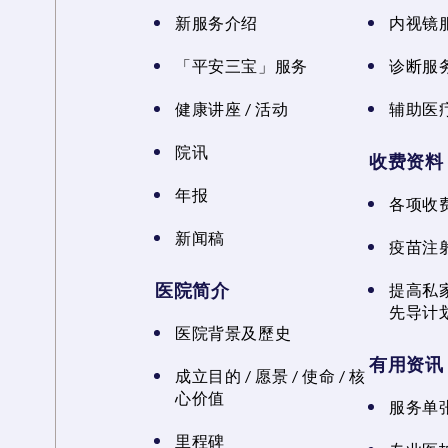
新服务介绍
内视镜
「平安三宝」服务
诊断服
健康讲座 / 活动
辅助医
院讯
收费资料
年报
各项收
新闻稿
疫苗注
医院简介
提高私
先导计
医院背景及歷史
有用资讯
成立目的 / 愿景 / 使命 / 核
心价值
服务单
里程碑