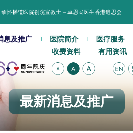
缅怀播道医院创院宣教士 — 卓恩民医生香港追思会
晚间门诊服务延长至晚上11时
播道医院为大埔火灾受灾人士提供全额资助情绪支援服
消息及推广
医院简介
医疗服务
播道医院体检服务获客户正面评价
收费资料
有用资讯
播道医院手机App已推出查阅病歷记录及求诊资料功能
A
A
EN
A
最新消息及推广