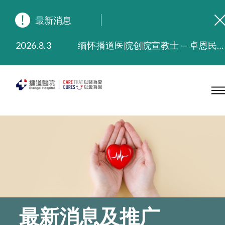
最新消息
2026.8.3
缅怀播道医院创院宣教士 — 卓恩民医生香港追思会
2026.3.20
晚间门诊服务延长至晚上11时
2025.11.27
播道医院为大埔火灾受灾人士提供全额资助情绪支援服务
2025.9.23
本院在暴雨或台风警告信号 (包括黑色暴雨及8号或以上热带气旋警告信号) 下，仍会维持有限度服务。如有查询，可致电2711 5222。
2025.8.4
播道医院体检服务获客户正面评价
2025.7.21
播道医院手机App已推出查阅病歷记录及求诊资料功能，请即下载
最新消息及推广