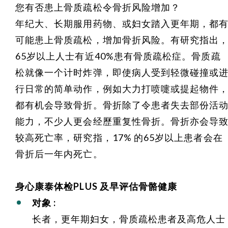
您有否患上骨质疏松令骨折风险增加？
年纪大、长期服用药物、或妇女踏入更年期，都
可能患上骨质疏松，增加骨折风险。有研究指出
65
岁以上人士有近
40%
患有骨质疏松症。骨质疏
松就像一个计时炸弹，即使病人受到轻微碰撞或
行日常的简单动作，例如大力打喷嚏或提起物件
都有机会导致骨折。骨折除了令患者失去部份活
能力，不少人更会经歷重复性骨折。骨折亦会导
较高死亡率，研究指，
17%
的
65
岁以上患者会在
骨折后一年内死亡。
身心康泰体检PLUS 及早评估骨骼健康
对象
:
长者，更年期妇女，骨质疏松患者及高危人士