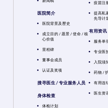
新闻稿
疫苗注
医院简介
提高私
先导计
医院背景及歷史
有用资讯
成立目的 / 愿景 / 使命 / 核
心价值
服务单
里程碑
专业医
董事会成员
入院须知
认证及奖项
药物 /
搜寻医生 / 专业服务人员
有用连
医生资讯
身体检查
体检计划