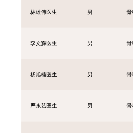
林雄伟医生
男
骨
李文辉医生
男
骨
杨旭楠医生
男
骨
严永艺医生
男
骨