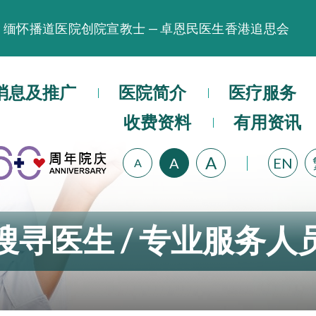
缅怀播道医院创院宣教士 — 卓恩民医生香港追思会
晚间门诊服务延长至晚上11时
播道医院为大埔火灾受灾人士提供全额资助情绪支援服
消息及推广
医院简介
医疗服务
播道医院体检服务获客户正面评价
收费资料
有用资讯
播道医院手机App已推出查阅病歷记录及求诊资料功能
A
A
EN
A
搜寻医生 / 专业服务人