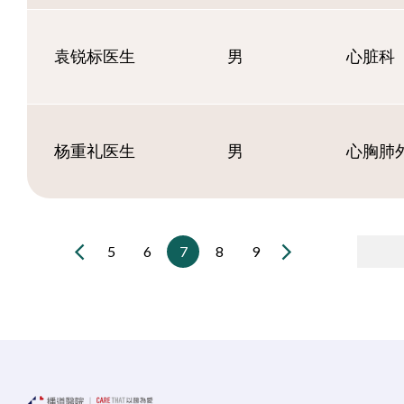
袁锐标医生
男
心脏科
杨重礼医生
男
心胸肺
5
6
7
8
9