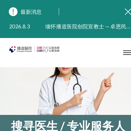
最新消息
2026.8.3
缅怀播道医院创院宣教士 — 卓恩民医生香港追思会
2026.3.20
晚间门诊服务延长至晚上11时
2025.11.27
播道医院为大埔火灾受灾人士提供全额资助情绪支援服务
2025.9.23
本院在暴雨或台风警告信号 (包括黑色暴雨及8号或以上热带气旋警告信号) 下，仍会维持有限度服务。如有查询，可致电2711 5222。
2025.8.4
播道医院体检服务获客户正面评价
2025.7.21
播道医院手机App已推出查阅病歷记录及求诊资料功能，请即下载
搜寻医生 / 专业服务人