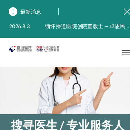
最新消息
2026.8.3
缅怀播道医院创院宣教士 — 卓恩民医生香港追思会
2026.3.20
晚间门诊服务延长至晚上11时
2025.11.27
播道医院为大埔火灾受灾人士提供全额资助情绪支援服务
2025.9.23
本院在暴雨或台风警告信号 (包括黑色暴雨及8号或以上热带气旋警告信号) 下，仍会维持有限度服务。如有查询，可致电2711 5222。
2025.8.4
播道医院体检服务获客户正面评价
2025.7.21
播道医院手机App已推出查阅病歷记录及求诊资料功能，请即下载
搜寻医生 / 专业服务人