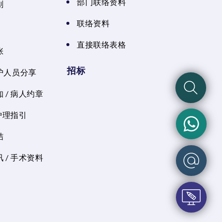
部门联络资料
划
联络资料
直接联络表格
张
招标
护人员分享
 / 病人约章
 护理指引
结
 / 手术资料