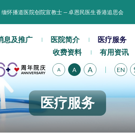
缅怀播道医院创院宣教士 — 卓恩民医生香港追思会
晚间门诊服务延长至晚上11时
播道医院为大埔火灾受灾人士提供全额资助情绪支援服
播道医院体检服务获客户正面评价
消息及推广
医院简介
医疗服务
播道医院手机App已推出查阅病歷记录及求诊资料功能
收费资料
有用资讯
A
A
EN
A
医疗服务