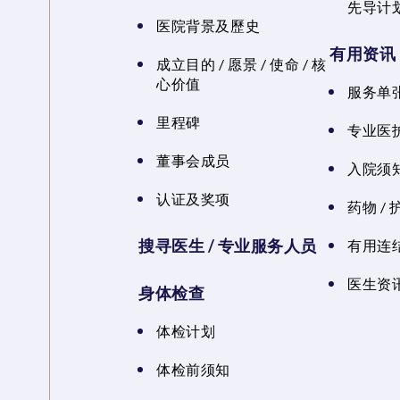
先导计
医院背景及歷史
有用资讯
成立目的 / 愿景 / 使命 / 核
心价值
服务单
里程碑
专业医
董事会成员
入院须知
认证及奖项
药物 /
搜寻医生 / 专业服务人员
有用连
医生资讯
身体检查
体检计划
体检前须知