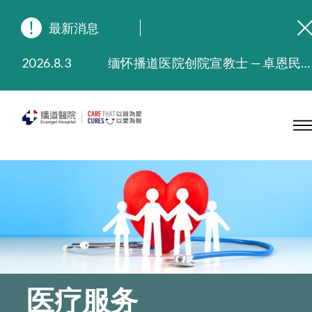
最新消息
2026.8.3
缅怀播道医院创院宣教士 — 卓恩民医生香港追思会
2026.3.20
晚间门诊服务延长至晚上11时
2025.11.27
播道医院为大埔火灾受灾人士提供全额资助情绪支援服务
2025.9.23
本院在暴雨或台风警告信号 (包括黑色暴雨及8号或以上热带气旋警告信号) 下，仍会维持有限度服务。如有查询，可致电2711 5222。
2025.8.4
播道医院体检服务获客户正面评价
2025.7.21
播道医院手机App已推出查阅病歷记录及求诊资料功能，请即下载
医疗服务