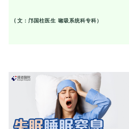
( 文：邝国柱医生 唿吸系统科专科）