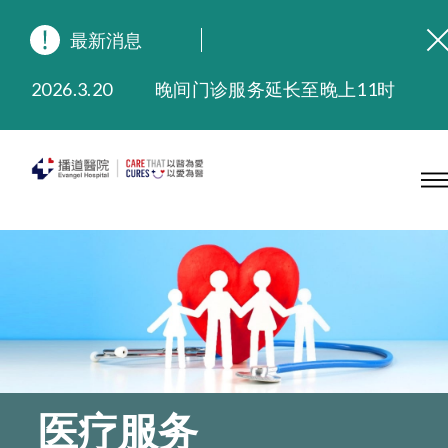
最新消息
2026.8.3
缅怀播道医院创院宣教士 — 卓恩民医生香港追思会
2026.3.20
晚间门诊服务延长至晚上11时
2025.11.27
播道医院为大埔火灾受灾人士提供全额资助情绪支援服务
2025.9.23
本院在暴雨或台风警告信号 (包括黑色暴雨及8号或以上热带气旋警告信号) 下，仍会维持有限度服务。如有查询，可致电2711 5222。
2025.8.4
播道医院体检服务获客户正面评价
2025.7.21
播道医院手机App已推出查阅病歷记录及求诊资料功能，请即下载
医疗服务