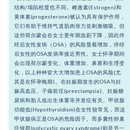
结构/塌陷程度也不同。雌激素(Estrogen)和
黄体素(progesterone)被认为具有保护作用，
它们有助于维持气道肌肉张力並刺激唿吸。但
这些荷尔蒙会在女士更年期急剧下降，因此停
经后女性发病（OSA）的风险显着增加，停经
后女性的OSA发病率接近男性。女士怀孕期间
会出现荷尔蒙变化、体重增加、鼻塞和生理变
化，以上种种皆大大增加患上OSA的风险(尤
其是在怀孕晚期)。在妊娠期发生的OSA与妊
娠高血压、子痫前症(preeclampsia)、妊娠糖
尿病和胎儿低出生体重等并发症有关。甲状腺
功能低(Hypothyroidism)在女性较常见，而这
甲状腺病正是OSA的危险因子。而多囊性卵巢
症候群(polycystic ovary syndrome)则是另一