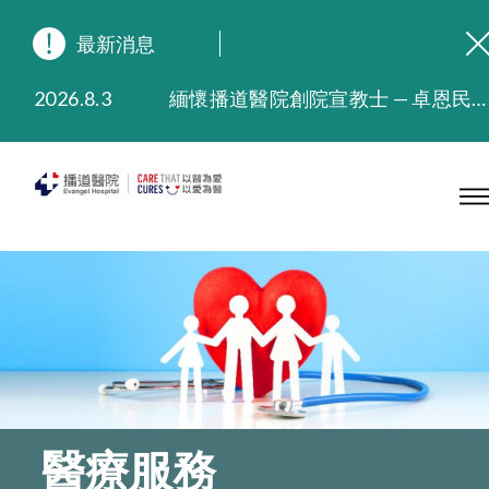
最新消息
2026.8.3
緬懷播道醫院創院宣教士 — 卓恩民醫生香港追思會
2026.3.20
晚間門診服務延長至晚上11時
2025.11.27
播道醫院為大埔火災受災人士提供全額資助情緒支援服務
2025.9.23
本院在暴雨或颱風警告信號 (包括黑色暴雨及8號或以上熱帶氣旋警告信號) 下，仍會維持有限度服務。如有查詢，可致電2711 5222。
2025.8.4
播道醫院體檢服務獲客戶正面評價
2025.7.21
播道醫院手機App已推出查閱病歷記錄及求診資料功能，請即下載
醫療服務