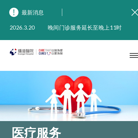
最新消息
2026.8.3
缅怀播道医院创院宣教士 — 卓恩民医生香港追思会
2026.3.20
晚间门诊服务延长至晚上11时
2025.11.27
播道医院为大埔火灾受灾人士提供全额资助情绪支援服务
2025.9.23
本院在暴雨或台风警告信号 (包括黑色暴雨及8号或以上热带气旋警告信号) 下，仍会维持有限度服务。如有查询，可致电2711 5222。
2025.8.4
播道医院体检服务获客户正面评价
2025.7.21
播道医院手机App已推出查阅病歷记录及求诊资料功能，请即下载
医疗服务